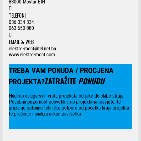
88000 Mostar BIH
TELEFONI
036 334 334
063 650 880
EMAIL & WEB
elektro-mont@tel.net.ba
www.elektro-mont.com
TREBA VAM PONUDA / PROCJENA
ZATRAŽITE
PONUDU
PROJEKTA?
Nudimo usluge svih vrsta projekata od jake do slabe struje.
Posebnu pozornost posvetili smo projektima rasvjete, te
pružanje potpune tehničke potpore od početka kraja projekta
te praćenje i analiza nakon završetka
PONUDA