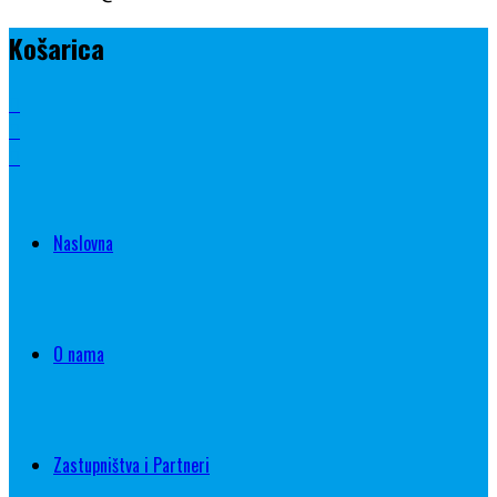
Košarica
Naslovna
O nama
Zastupništva i Partneri