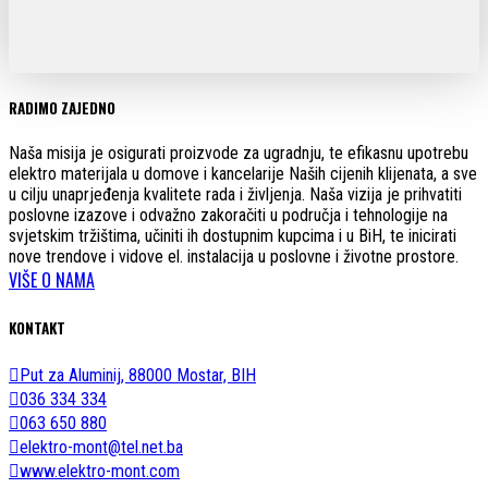
RADIMO ZAJEDNO
Naša misija je osigurati proizvode za ugradnju, te efikasnu upotrebu
elektro materijala u domove i kancelarije Naših cijenih klijenata, a sve
u cilju unaprjeđenja kvalitete rada i življenja. Naša vizija je prihvatiti
poslovne izazove i odvažno zakoračiti u područja i tehnologije na
svjetskim tržištima, učiniti ih dostupnim kupcima i u BiH, te inicirati
nove trendove i vidove el. instalacija u poslovne i životne prostore.
VIŠE O NAMA
KONTAKT
Put za Aluminij, 88000 Mostar, BIH
036 334 334
063 650 880
elektro-mont@tel.net.ba
www.elektro-mont.com