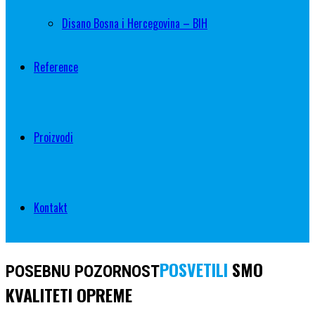
Disano Bosna i Hercegovina – BIH
Reference
Proizvodi
Kontakt
POSVETILI
SMO
POSEBNU POZORNOST
KVALITETI OPREME