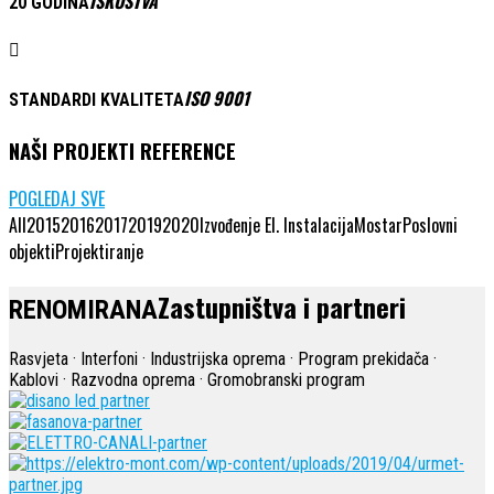
ISKUSTVA
20 GODINA
ISO 9001
STANDARDI KVALITETA
NAŠI PROJEKTI REFERENCE
POGLEDAJ SVE
All
2015
2016
2017
2019
2020
Izvođenje El. Instalacija
Mostar
Poslovni
objekti
Projektiranje
Zastupništva i partneri
RENOMIRANA
Rasvjeta · Interfoni · Industrijska oprema · Program prekidača ·
Kablovi · Razvodna oprema · Gromobranski program