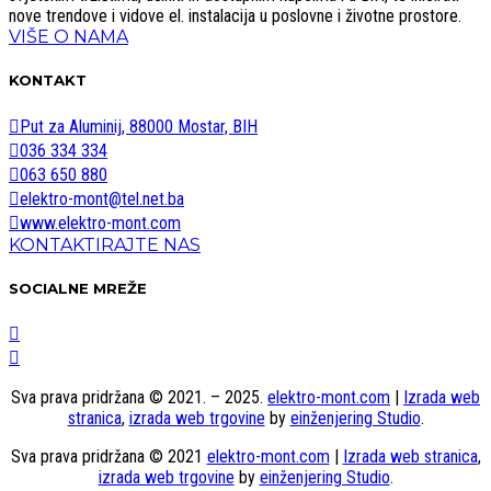
nove trendove i vidove el. instalacija u poslovne i životne prostore.
VIŠE O NAMA
KONTAKT
Put za Aluminij, 88000 Mostar, BIH
036 334 334
063 650 880
elektro-mont@tel.net.ba
www.elektro-mont.com
KONTAKTIRAJTE NAS
SOCIALNE MREŽE
Sva prava pridržana © 2021. – 2025.
elektro-mont.com
|
Izrada web
stranica
,
izrada web trgovine
by
einženjering Studio
.
Sva prava pridržana © 2021
elektro-mont.com
|
Izrada web stranica
,
izrada web trgovine
by
einženjering Studio
.