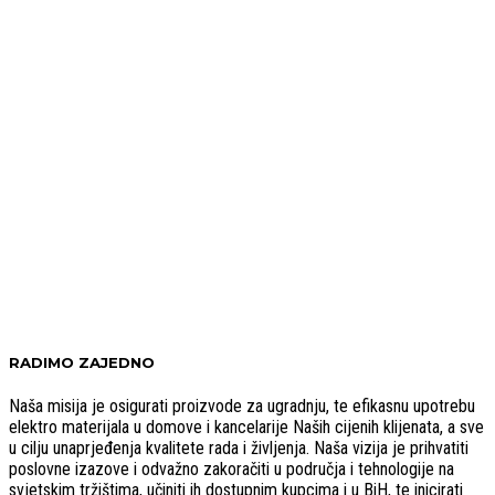
RADIMO ZAJEDNO
Naša misija je osigurati proizvode za ugradnju, te efikasnu upotrebu
elektro materijala u domove i kancelarije Naših cijenih klijenata, a sve
u cilju unaprjeđenja kvalitete rada i življenja. Naša vizija je prihvatiti
poslovne izazove i odvažno zakoračiti u područja i tehnologije na
svjetskim tržištima, učiniti ih dostupnim kupcima i u BiH, te inicirati