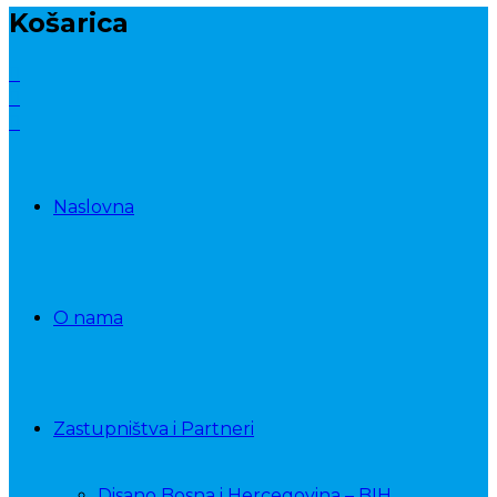
Košarica
Naslovna
O nama
Zastupništva i Partneri
Disano Bosna i Hercegovina – BIH