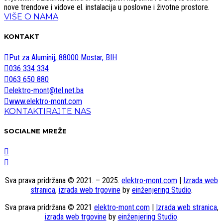
nove trendove i vidove el. instalacija u poslovne i životne prostore.
VIŠE O NAMA
KONTAKT
Put za Aluminij, 88000 Mostar, BIH
036 334 334
063 650 880
elektro-mont@tel.net.ba
www.elektro-mont.com
KONTAKTIRAJTE NAS
SOCIALNE MREŽE
Sva prava pridržana © 2021. – 2025.
elektro-mont.com
|
Izrada web
stranica
,
izrada web trgovine
by
einženjering Studio
.
Sva prava pridržana © 2021
elektro-mont.com
|
Izrada web stranica
,
izrada web trgovine
by
einženjering Studio
.