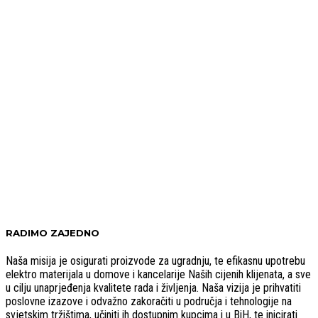
RADIMO ZAJEDNO
Naša misija je osigurati proizvode za ugradnju, te efikasnu upotrebu
elektro materijala u domove i kancelarije Naših cijenih klijenata, a sve
u cilju unaprjeđenja kvalitete rada i življenja. Naša vizija je prihvatiti
poslovne izazove i odvažno zakoračiti u područja i tehnologije na
svjetskim tržištima, učiniti ih dostupnim kupcima i u BiH, te inicirati