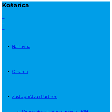
Košarica
Naslovna
O nama
Zastupništva i Partneri
Disano Bosna i Hercegovina – BIH