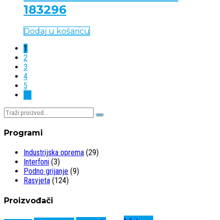
183296
Dodaj u košaricu
1
2
3
4
5
→
Pretraživaj:
Programi
Industrijska oprema
(29)
Interfoni
(3)
Podno grijanje
(9)
Rasvjeta
(124)
Proizvođači