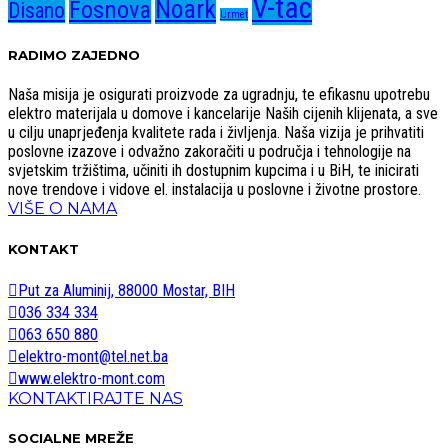
V-tac
Noark
Fosnova
Disano
Urmet
RADIMO ZAJEDNO
Naša misija je osigurati proizvode za ugradnju, te efikasnu upotrebu
elektro materijala u domove i kancelarije Naših cijenih klijenata, a sve
u cilju unaprjeđenja kvalitete rada i življenja. Naša vizija je prihvatiti
poslovne izazove i odvažno zakoračiti u područja i tehnologije na
svjetskim tržištima, učiniti ih dostupnim kupcima i u BiH, te inicirati
nove trendove i vidove el. instalacija u poslovne i životne prostore.
VIŠE O NAMA
KONTAKT
Put za Aluminij, 88000 Mostar, BIH
036 334 334
063 650 880
elektro-mont@tel.net.ba
www.elektro-mont.com
KONTAKTIRAJTE NAS
SOCIALNE MREŽE