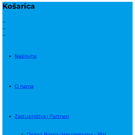
Košarica
Naslovna
O nama
Zastupništva i Partneri
Disano Bosna i Hercegovina – BIH