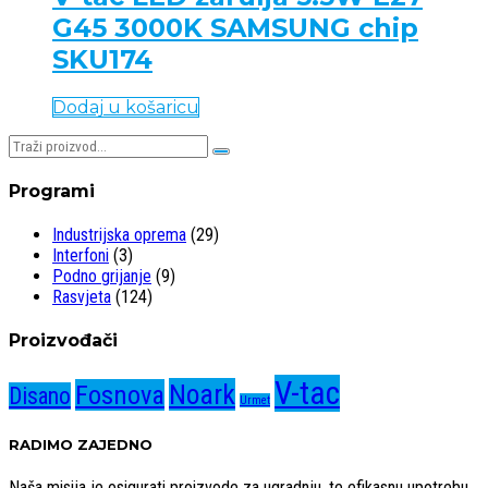
G45 3000K SAMSUNG chip
SKU174
Dodaj u košaricu
Pretraživaj:
Programi
Industrijska oprema
(29)
Interfoni
(3)
Podno grijanje
(9)
Rasvjeta
(124)
Proizvođači
V-tac
Noark
Fosnova
Disano
Urmet
RADIMO ZAJEDNO
Naša misija je osigurati proizvode za ugradnju, te efikasnu upotrebu