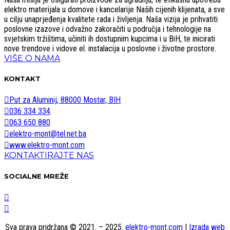
elektro materijala u domove i kancelarije Naših cijenih klijenata, a sve
u cilju unaprjeđenja kvalitete rada i življenja. Naša vizija je prihvatiti
poslovne izazove i odvažno zakoračiti u područja i tehnologije na
svjetskim tržištima, učiniti ih dostupnim kupcima i u BiH, te inicirati
nove trendove i vidove el. instalacija u poslovne i životne prostore.
VIŠE O NAMA
KONTAKT
Put za Aluminij, 88000 Mostar, BIH
036 334 334
063 650 880
elektro-mont@tel.net.ba
www.elektro-mont.com
KONTAKTIRAJTE NAS
SOCIALNE MREŽE
Sva prava pridržana © 2021. – 2025.
elektro-mont.com
|
Izrada web