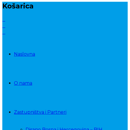
Košarica
Naslovna
O nama
Zastupništva i Partneri
Disano Bosna i Hercegovina – BIH