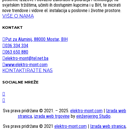
svjetskim tržištima, učiniti ih dostupnim kupcima i u BiH, te inicirati
nove trendove i vidove el. instalacija u poslovne i životne prostore.
VIŠE O NAMA
KONTAKT
Put za Aluminij, 88000 Mostar, BIH
036 334 334
063 650 880
elektro-mont@tel.net.ba
www.elektro-mont.com
KONTAKTIRAJTE NAS
SOCIALNE MREŽE
Sva prava pridržana © 2021. – 2025.
elektro-mont.com
|
Izrada web
stranica
,
izrada web trgovine
by
einženjering Studio
.
Sva prava pridržana © 2021
elektro-mont.com
|
Izrada web stranica
,