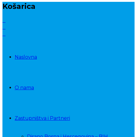
Košarica
Naslovna
O nama
Zastupništva i Partneri
Disano Bosna i Hercegovina – BIH