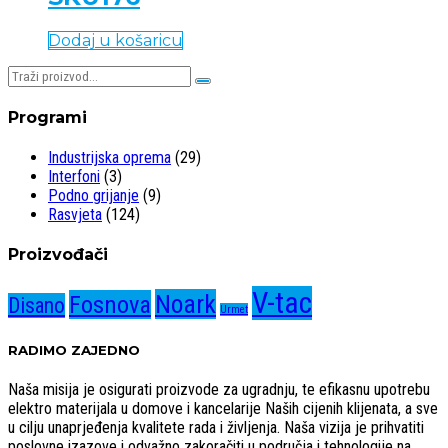
Dodaj u košaricu
Pretraživaj:
Programi
Industrijska oprema
(29)
Interfoni
(3)
Podno grijanje
(9)
Rasvjeta
(124)
Proizvođači
V-tac
Noark
Fosnova
Disano
Urmet
RADIMO ZAJEDNO
Naša misija je osigurati proizvode za ugradnju, te efikasnu upotrebu
elektro materijala u domove i kancelarije Naših cijenih klijenata, a sve
u cilju unaprjeđenja kvalitete rada i življenja. Naša vizija je prihvatiti
poslovne izazove i odvažno zakoračiti u područja i tehnologije na