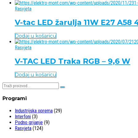
Rasvjeta
V-tac LED žarulja 11W E27 A5
Dodaj u košaricu
Rasvjeta
V-TAC LED Traka RGB – 9,6 W
Dodaj u košaricu
Pretraživaj:
Programi
Industrijska oprema
(29)
Interfoni
(3)
Podno grijanje
(9)
Rasvjeta
(124)