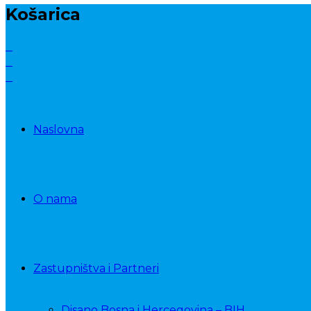
Košarica
Naslovna
O nama
Zastupništva i Partneri
Disano Bosna i Hercegovina – BIH