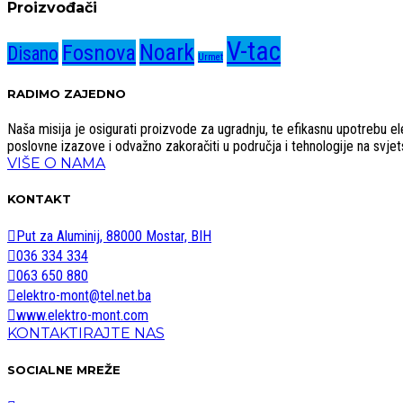
Proizvođači
V-tac
Noark
Fosnova
Disano
Urmet
RADIMO ZAJEDNO
Naša misija je osigurati proizvode za ugradnju, te efikasnu upotrebu elekt
poslovne izazove i odvažno zakoračiti u područja i tehnologije na svjetsk
VIŠE O NAMA
KONTAKT
Put za Aluminij, 88000 Mostar, BIH
036 334 334
063 650 880
elektro-mont@tel.net.ba
www.elektro-mont.com
KONTAKTIRAJTE NAS
SOCIALNE MREŽE