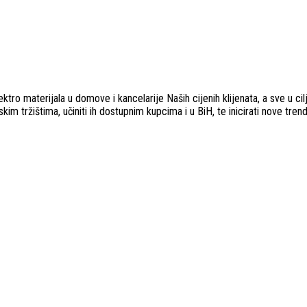
ro materijala u domove i kancelarije Naših cijenih klijenata, a sve u cilju 
im tržištima, učiniti ih dostupnim kupcima i u BiH, te inicirati nove trend