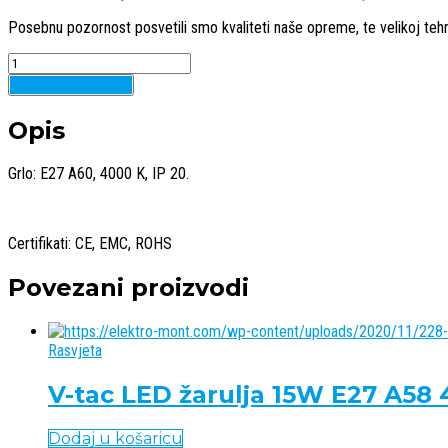
Posebnu pozornost posvetili smo kvaliteti naše opreme, te velikoj tehn
Quantity
Dodaj u košaricu
Opis
Grlo: E27 A60, 4000 K, IP 20.
Certifikati: CE, EMC, ROHS
Povezani proizvodi
Rasvjeta
V-tac LED žarulja 15W E27 A5
Dodaj u košaricu