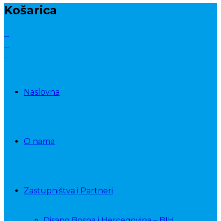
Košarica
Naslovna
O nama
Zastupništva i Partneri
Disano Bosna i Hercegovina – BIH