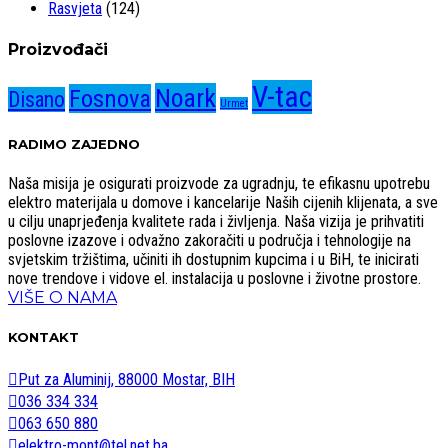
Rasvjeta
(124)
Proizvođači
V-tac
Noark
Fosnova
Disano
Urmet
RADIMO ZAJEDNO
Naša misija je osigurati proizvode za ugradnju, te efikasnu upotrebu
elektro materijala u domove i kancelarije Naših cijenih klijenata, a sve
u cilju unaprjeđenja kvalitete rada i življenja. Naša vizija je prihvatiti
poslovne izazove i odvažno zakoračiti u područja i tehnologije na
svjetskim tržištima, učiniti ih dostupnim kupcima i u BiH, te inicirati
nove trendove i vidove el. instalacija u poslovne i životne prostore.
VIŠE O NAMA
KONTAKT
Put za Aluminij, 88000 Mostar, BIH
036 334 334
063 650 880
elektro-mont@tel.net.ba