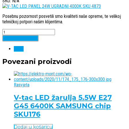
SKU: N/A
Posebnu pozornost posvetili smo kvaliteti naše opreme, te velikoj
tehničkoj potpori našim klijentima.
Quantity
Dodaj u košaricu
V-tac
Povezani proizvodi
Rasvjeta
V-tac LED žarulja 5.5W E27
G45 6400K SAMSUNG chip
SKU176
Dodaj u košaricu