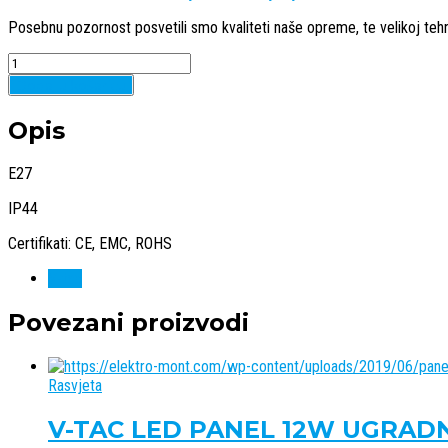
Posebnu pozornost posvetili smo kvaliteti naše opreme, te velikoj tehn
Quantity
Dodaj u košaricu
Opis
E27
IP44
Certifikati: CE, EMC, ROHS
V-tac
Povezani proizvodi
Rasvjeta
V-TAC LED PANEL 12W UGRADN