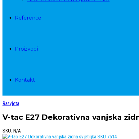
Reference
Proizvodi
Kontakt
Rasvjeta
V-tac E27 Dekorativna vanjska zidn
SKU: N/A