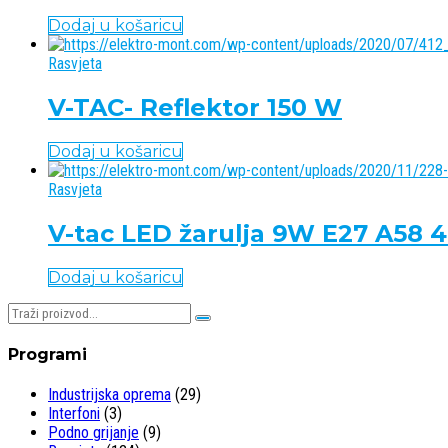
Dodaj u košaricu
Rasvjeta
V-TAC- Reflektor 150 W
Dodaj u košaricu
Rasvjeta
V-tac LED žarulja 9W E27 A58
Dodaj u košaricu
Pretraživaj:
Programi
Industrijska oprema
(29)
Interfoni
(3)
Podno grijanje
(9)