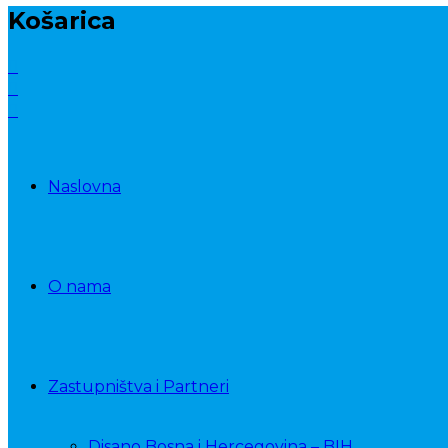
Košarica
Naslovna
O nama
Zastupništva i Partneri
Disano Bosna i Hercegovina – BIH