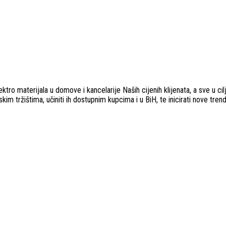
ro materijala u domove i kancelarije Naših cijenih klijenata, a sve u cilju 
im tržištima, učiniti ih dostupnim kupcima i u BiH, te inicirati nove trend