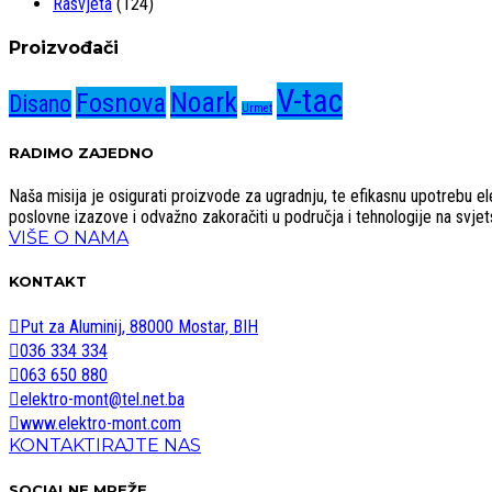
Rasvjeta
(124)
Proizvođači
V-tac
Noark
Fosnova
Disano
Urmet
RADIMO ZAJEDNO
Naša misija je osigurati proizvode za ugradnju, te efikasnu upotrebu elekt
poslovne izazove i odvažno zakoračiti u područja i tehnologije na svjetsk
VIŠE O NAMA
KONTAKT
Put za Aluminij, 88000 Mostar, BIH
036 334 334
063 650 880
elektro-mont@tel.net.ba
www.elektro-mont.com
KONTAKTIRAJTE NAS
SOCIALNE MREŽE