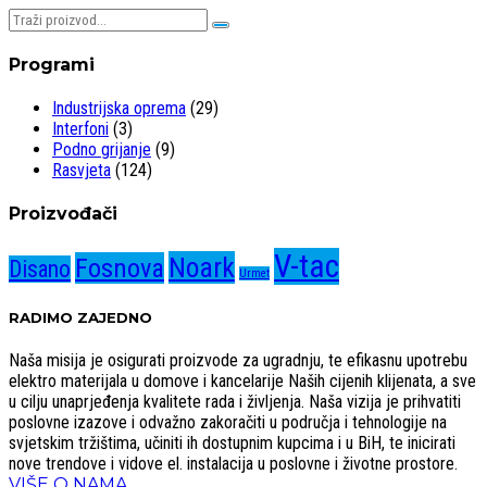
Pretraživaj:
Programi
Industrijska oprema
(29)
Interfoni
(3)
Podno grijanje
(9)
Rasvjeta
(124)
Proizvođači
V-tac
Noark
Fosnova
Disano
Urmet
RADIMO ZAJEDNO
Naša misija je osigurati proizvode za ugradnju, te efikasnu upotrebu
elektro materijala u domove i kancelarije Naših cijenih klijenata, a sve
u cilju unaprjeđenja kvalitete rada i življenja. Naša vizija je prihvatiti
poslovne izazove i odvažno zakoračiti u područja i tehnologije na
svjetskim tržištima, učiniti ih dostupnim kupcima i u BiH, te inicirati
nove trendove i vidove el. instalacija u poslovne i životne prostore.
VIŠE O NAMA