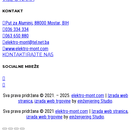
KONTAKT
Put za Aluminij, 88000 Mostar, BIH
036 334 334
063 650 880
elektro-mont@tel.net.ba
www.elektro-mont.com
KONTAKTIRAJTE NAS
SOCIALNE MREŽE
Sva prava pridržana © 2021. – 2025.
elektro-mont.com
|
Izrada web
stranica
,
izrada web trgovine
by
einženjering Studio
.
Sva prava pridržana © 2021
elektro-mont.com
|
Izrada web stranica
,
izrada web trgovine
by
einženjering Studio
.