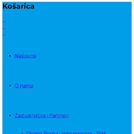
Košarica
Naslovna
O nama
Zastupništva i Partneri
Disano Bosna i Hercegovina – BIH