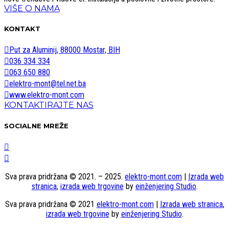
VIŠE O NAMA
KONTAKT
Put za Aluminij, 88000 Mostar, BIH
036 334 334
063 650 880
elektro-mont@tel.net.ba
www.elektro-mont.com
KONTAKTIRAJTE NAS
SOCIALNE MREŽE
Sva prava pridržana © 2021. – 2025.
elektro-mont.com
|
Izrada web
stranica
,
izrada web trgovine
by
einženjering Studio
.
Sva prava pridržana © 2021
elektro-mont.com
|
Izrada web stranica
,
izrada web trgovine
by
einženjering Studio
.