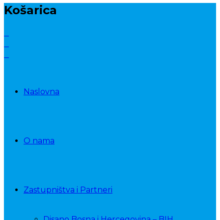
Košarica
Naslovna
O nama
Zastupništva i Partneri
Disano Bosna i Hercegovina – BIH