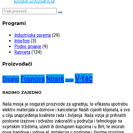
Dodaj u košaricu
Pretraživaj:
Programi
Industrijska oprema
(29)
Interfoni
(3)
Podno grijanje
(9)
Rasvjeta
(124)
Proizvođači
V-tac
Noark
Fosnova
Disano
Urmet
RADIMO ZAJEDNO
Naša misija je osigurati proizvode za ugradnju, te efikasnu upotrebu
elektro materijala u domove i kancelarije Naših cijenih klijenata, a sve
u cilju unaprjeđenja kvalitete rada i življenja. Naša vizija je prihvatiti
poslovne izazove i odvažno zakoračiti u područja i tehnologije na
svjetskim tržištima, učiniti ih dostupnim kupcima i u BiH, te inicirati
nove trendove i vidove el. instalacija u poslovne i životne prostore.