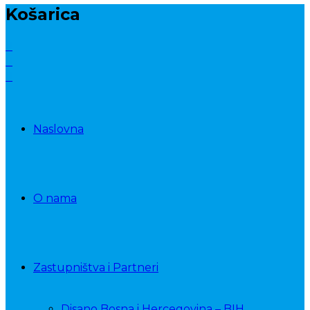
Košarica
Naslovna
O nama
Zastupništva i Partneri
Disano Bosna i Hercegovina – BIH