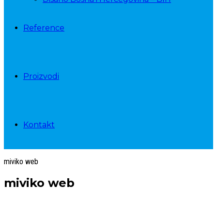
Reference
Proizvodi
Kontakt
miviko web
miviko web