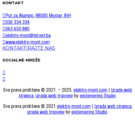
KONTAKT
Put za Aluminij, 88000 Mostar, BIH
036 334 334
063 650 880
elektro-mont@tel.net.ba
www.elektro-mont.com
KONTAKTIRAJTE NAS
SOCIALNE MREŽE
Sva prava pridržana © 2021. – 2025.
elektro-mont.com
|
Izrada web
stranica
,
izrada web trgovine
by
einženjering Studio
.
Sva prava pridržana © 2021
elektro-mont.com
|
Izrada web stranica
,
izrada web trgovine
by
einženjering Studio
.