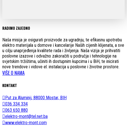
RADIMO ZAJEDNO
Naša misija je osigurati proizvode za ugradnju, te efikasnu upotrebu
elektro materijala u domove i kancelarije Naših cijenih klijenata, a sve
u cilju unaprjeđenja kvalitete rada i življenja. Naša vizija je prihvatiti
poslovne izazove i odvažno zakoračiti u područja i tehnologije na
svjetskim tržištima, učiniti ih dostupnim kupcima i u BiH, te inicirati
nove trendove i vidove el. instalacija u poslovne i životne prostore.
VIŠE O NAMA
KONTAKT
Put za Aluminij, 88000 Mostar, BIH
036 334 334
063 650 880
elektro-mont@tel.net.ba
www.elektro-mont.com