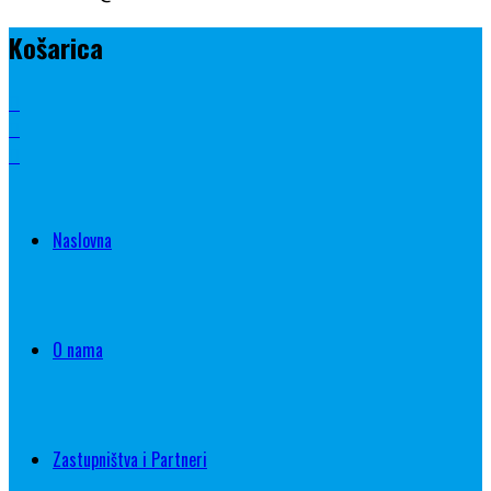
Košarica
Naslovna
O nama
Zastupništva i Partneri