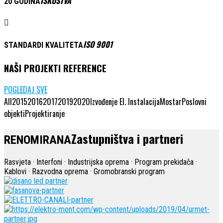
ISKUSTVA
20 GODINA
ISO 9001
STANDARDI KVALITETA
NAŠI PROJEKTI REFERENCE
POGLEDAJ SVE
All
2015
2016
2017
2019
2020
Izvođenje El. Instalacija
Mostar
Poslovni
objekti
Projektiranje
Zastupništva i partneri
RENOMIRANA
Rasvjeta · Interfoni · Industrijska oprema · Program prekidača ·
Kablovi · Razvodna oprema · Gromobranski program