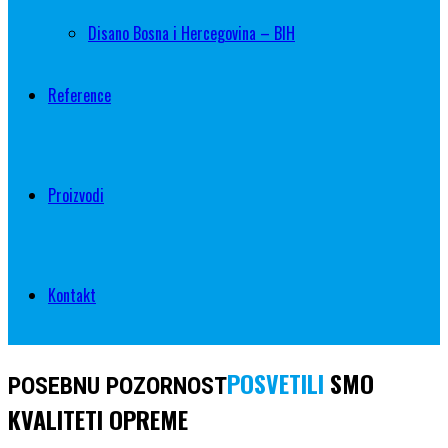
Disano Bosna i Hercegovina – BIH
Reference
Proizvodi
Kontakt
POSVETILI
SMO
POSEBNU POZORNOST
KVALITETI OPREME