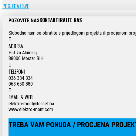
POGLEDAJ SVE
KONTAKTIRAJTE NAS
POZOVITE NAS
Slobodno nam se obratite s prijedlogom projekta ili procjenom proj
ADRESA
Put za Aluminij,
88000 Mostar BIH
TELEFONI
036 334 334
063 650 880
EMAIL & WEB
elektro-mont@tel.net.ba
www.elektro-mont.com
TREBA VAM PONUDA / PROCJENA PROJEK