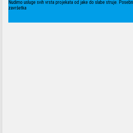
Nudimo usluge svih vrsta projekata od jake do slabe struje. Posebn
završetka
PONUDA