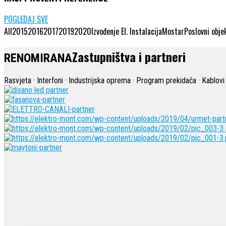
POGLEDAJ SVE
All
2015
2016
2017
2019
2020
Izvođenje El. Instalacija
Mostar
Poslovni obje
Zastupništva i partneri
RENOMIRANA
Rasvjeta · Interfoni · Industrijska oprema · Program prekidača · Kabl