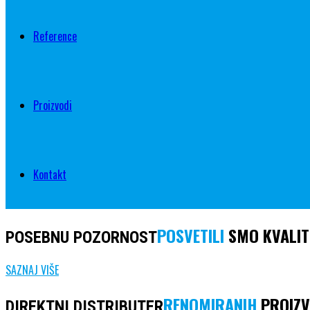
Reference
Proizvodi
Kontakt
POSVETILI
SMO KVALIT
POSEBNU POZORNOST
SAZNAJ VIŠE
RENOMIRANIH
PROIZ
DIREKTNI DISTRIBUTER