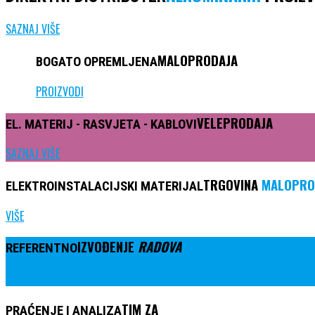
SAZNAJ VIŠE
MALOPRODAJA
BOGATO
OPREMLJENA
PROIZVODI
VELEPRODAJA
EL. MATERIJ -
RASVJETA
- KABLOVI
SAZNAJ VIŠE
TRGOVINA
MALOPRO
ELEKTROINSTALACIJSKI
MATERIJAL
VIŠE
IZVOĐENJE
RADOVA
REFERENTNO
KONTAKTIRAJTE NAS
TIM ZA
PRAĆENJE I ANALIZA