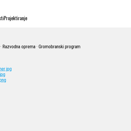
kti
Projektiranje
ovi · Razvodna oprema · Gromobranski program