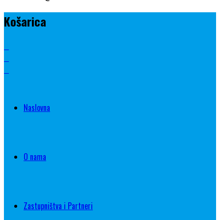
Košarica
Naslovna
O nama
Zastupništva i Partneri