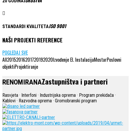
ISKUSTVA
20 GODINA
ISO 9001
STANDARDI KVALITETA
NAŠI PROJEKTI REFERENCE
POGLEDAJ SVE
All
2015
2016
2017
2019
2020
Izvođenje El. Instalacija
Mostar
Poslovni
objekti
Projektiranje
Zastupništva i partneri
RENOMIRANA
Rasvjeta · Interfoni · Industrijska oprema · Program prekidača ·
Kablovi · Razvodna oprema · Gromobranski program