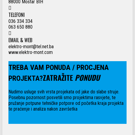
88000 Mostar BIH
TELEFONI
036 334 334
063 650 880
EMAIL & WEB
elektro-mont@tel.net.ba
www.elektro-mont.com
TREBA VAM PONUDA / PROCJENA
ZATRAŽITE
PONUDU
PROJEKTA?
Nudimo usluge svih vrsta projekata od jake do slabe struje.
Posebnu pozornost posvetili smo projektima rasvjete, te
pružanje potpune tehničke potpore od početka kraja projekta
te praćenje i analiza nakon završetka
PONUDA