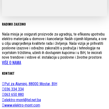
RADIMO ZAJEDNO
Naša misija je osigurati proizvode za ugradnju, te efikasnu upotrebu
elektro materijala u domove i kancelarije Naših cijenih klijenata, a sve
u cilju unaprjeđenja kvalitete rada i življenja. Naša vizija je prihvatiti
poslovne izazove i odvažno zakoračiti u područja i tehnologije na
svjetskim tržištima, učiniti ih dostupnim kupcima i u BiH, te inicirati
nove trendove i vidove el. instalacija u poslovne i životne prostore.
VIŠE O NAMA
KONTAKT
Put za Aluminij, 88000 Mostar, BIH
036 334 334
063 650 880
elektro-mont@tel.net.ba
www.elektro-mont.com