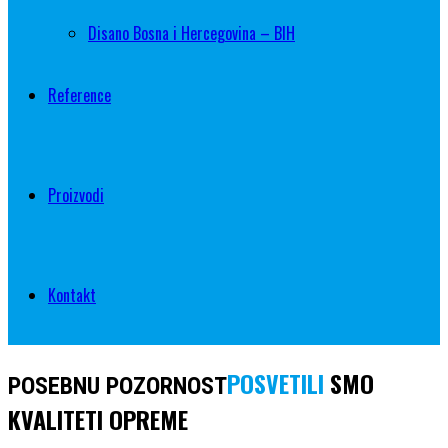
Disano Bosna i Hercegovina – BIH
Reference
Proizvodi
Kontakt
POSVETILI
SMO
POSEBNU POZORNOST
KVALITETI OPREME